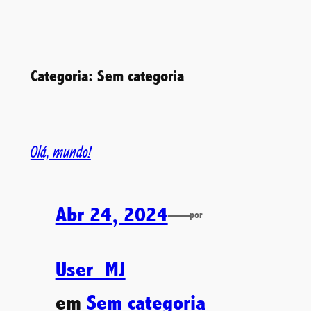
Saltar
para
Categoria:
Sem categoria
o
conteúdo
Olá, mundo!
Abr 24, 2024
—
por
User_MJ
em
Sem categoria